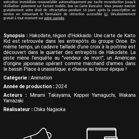
exécution immédiate renouvelable automatiquement par tacite reconduction jusqu’à
résiliation- paiement sur facture mobile, box ou Carte Bancaire. Vous pouvez exercer
gratuitement votre droit de rétractation pendant 14 jours après la souscription au
service en retournant le formulaire de rétraction accessible
ici
. Désabonnement
gratuit à tout moment sur
votre compte
.
Synopsis :
Hakodate, région d'Hokkaido. Une carte de Kaito
Kid est retrouvée dans les entrepôts du groupe Onoe. En
même temps, un cadavre tailladé d'une croix à la poitrine est
découvert dans le quartier des entrepôts de Hakodate. La
piste mène l'enquête au "vendeur de mort", un Américain
d'origine japonaise opérant comme marchand d'armes dans
le bassin Place à unasiatique. e chasse au trésor épique !
Catégorie :
Animation
Année de production :
2024
Acteurs :
Minami Takayama, Kappei Yamaguchi, Wakana
Yamazaki
Réalisateur :
Chika Nagaoka