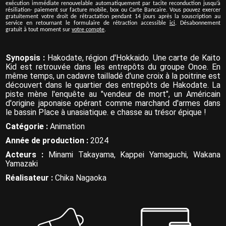
exécution immédiate renouvelable automatiquement par tacite reconduction jusqu’à
résiliation- paiement sur facture mobile, box ou Carte Bancaire. Vous pouvez exercer
gratuitement votre droit de rétractation pendant 14 jours après la souscription au
service en retournant le formulaire de rétraction accessible
ici
. Désabonnement
gratuit à tout moment sur
votre compte
.
Synopsis :
Hakodate, région d'Hokkaido. Une carte de Kaito
Kid est retrouvée dans les entrepôts du groupe Onoe. En
même temps, un cadavre tailladé d'une croix à la poitrine est
découvert dans le quartier des entrepôts de Hakodate. La
piste mène l'enquête au "vendeur de mort", un Américain
d'origine japonaise opérant comme marchand d'armes dans
le bassin Place à unasiatique. e chasse au trésor épique !
Catégorie :
Animation
Année de production :
2024
Acteurs :
Minami Takayama, Kappei Yamaguchi, Wakana
Yamazaki
Réalisateur :
Chika Nagaoka