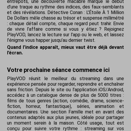
entrepôts, une découverte macabre marque le début
d’une traque au rythme des indices, des faux-semblants
et des révélations. Détective Conan : L'Étoile À 1 Million
De Dollars mêle chasse au trésor et suspense millimétré
: chaque détail compte, chaque regard peut trahir. Envie
de vivre l’affaire comme si vous y étiez ? Rejoignez
PlayVOD, lancez la lecture sur l’app ou le web, et laissez
l’énigme vous happer jusqu’au dernier twist.
Quand l’indice apparaît, mieux vaut être déjà devant
l’écran.
Votre prochaine séance commence ici
PlayVOD réunit le meilleur du streaming dans une
expérience pensée pour regarder, reprendre et enchaîner
sans friction. Depuis le site ou l’application iOS/Android,
accédez à un catalogue dense de plus de 5000 titres :
films de tous genres (action, comédie, drame, science-
fiction, horreur, fantastique), séries, animation et
documentaires. Une section Famille met en avant des
contenus adaptés aux plus jeunes, idéale pour partager
un moment serein à la maison. Côté usage, tout est
conçu pour suivre votre rythme : streaming sur vos