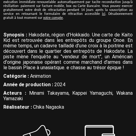
exécution immédiate renouvelable automatiquement par tacite reconduction jusqu’à
résiliation- paiement sur facture mobile, box ou Carte Bancaire. Vous pouvez exercer
gratuitement votre droit de rétractation pendant 14 jours après la souscription au
service en retournant le formulaire de rétraction accessible
ici
. Désabonnement
gratuit à tout moment sur
votre compte
.
Synopsis :
Hakodate, région d'Hokkaido. Une carte de Kaito
Kid est retrouvée dans les entrepôts du groupe Onoe. En
même temps, un cadavre tailladé d'une croix à la poitrine est
découvert dans le quartier des entrepôts de Hakodate. La
piste mène l'enquête au "vendeur de mort", un Américain
d'origine japonaise opérant comme marchand d'armes dans
le bassin Place à unasiatique. e chasse au trésor épique !
Catégorie :
Animation
Année de production :
2024
Acteurs :
Minami Takayama, Kappei Yamaguchi, Wakana
Yamazaki
Réalisateur :
Chika Nagaoka