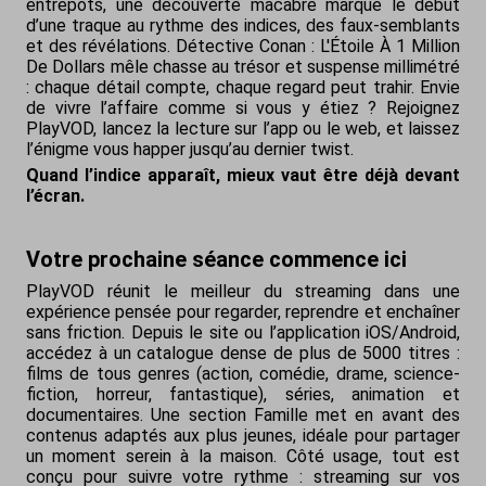
entrepôts, une découverte macabre marque le début
d’une traque au rythme des indices, des faux-semblants
et des révélations. Détective Conan : L'Étoile À 1 Million
De Dollars mêle chasse au trésor et suspense millimétré
: chaque détail compte, chaque regard peut trahir. Envie
de vivre l’affaire comme si vous y étiez ? Rejoignez
PlayVOD, lancez la lecture sur l’app ou le web, et laissez
l’énigme vous happer jusqu’au dernier twist.
Quand l’indice apparaît, mieux vaut être déjà devant
l’écran.
Votre prochaine séance commence ici
PlayVOD réunit le meilleur du streaming dans une
expérience pensée pour regarder, reprendre et enchaîner
sans friction. Depuis le site ou l’application iOS/Android,
accédez à un catalogue dense de plus de 5000 titres :
films de tous genres (action, comédie, drame, science-
fiction, horreur, fantastique), séries, animation et
documentaires. Une section Famille met en avant des
contenus adaptés aux plus jeunes, idéale pour partager
un moment serein à la maison. Côté usage, tout est
conçu pour suivre votre rythme : streaming sur vos