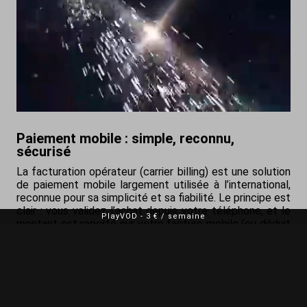
Paiement mobile : simple, reconnu,
sécurisé
La facturation opérateur (carrier billing) est une solution
de paiement mobile largement utilisée à l’international,
reconnue pour sa simplicité et sa fiabilité. Le principe est
clair : vous validez l’achat depuis votre téléphone, et le
PlayVOD
-
3 € / semaine
montant est reporté sur votre facture mobile (ou déduit
de votre crédit, selon l’offre de l’opérateur). Vous n’avez
pas besoin de saisir un numéro de carte bancaire à
chaque transaction, ce qui réduit les manipulations et
limite les risques liés aux erreurs de saisie. Cette
technologie s’appuie sur des mécanismes de sécurité
éprouvés : identification de la ligne, étapes de validation