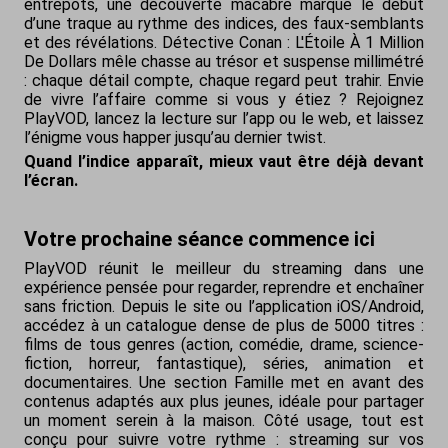
entrepôts, une découverte macabre marque le début
d’une traque au rythme des indices, des faux-semblants
et des révélations. Détective Conan : L'Étoile À 1 Million
De Dollars mêle chasse au trésor et suspense millimétré
: chaque détail compte, chaque regard peut trahir. Envie
de vivre l’affaire comme si vous y étiez ? Rejoignez
PlayVOD, lancez la lecture sur l’app ou le web, et laissez
l’énigme vous happer jusqu’au dernier twist.
Quand l’indice apparaît, mieux vaut être déjà devant
l’écran.
Votre prochaine séance commence ici
PlayVOD réunit le meilleur du streaming dans une
expérience pensée pour regarder, reprendre et enchaîner
sans friction. Depuis le site ou l’application iOS/Android,
accédez à un catalogue dense de plus de 5000 titres :
films de tous genres (action, comédie, drame, science-
fiction, horreur, fantastique), séries, animation et
documentaires. Une section Famille met en avant des
contenus adaptés aux plus jeunes, idéale pour partager
un moment serein à la maison. Côté usage, tout est
conçu pour suivre votre rythme : streaming sur vos