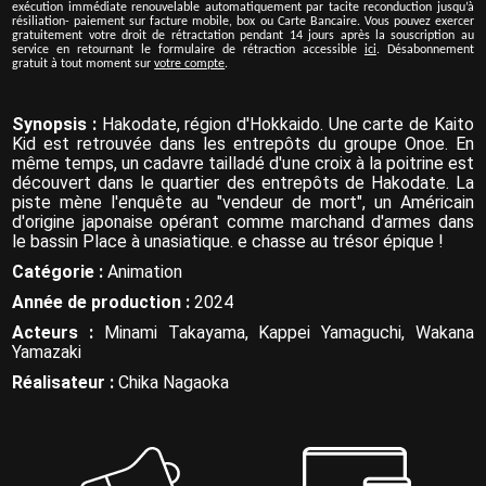
exécution immédiate renouvelable automatiquement par tacite reconduction jusqu’à
résiliation- paiement sur facture mobile, box ou Carte Bancaire. Vous pouvez exercer
gratuitement votre droit de rétractation pendant 14 jours après la souscription au
service en retournant le formulaire de rétraction accessible
ici
. Désabonnement
gratuit à tout moment sur
votre compte
.
Synopsis :
Hakodate, région d'Hokkaido. Une carte de Kaito
Kid est retrouvée dans les entrepôts du groupe Onoe. En
même temps, un cadavre tailladé d'une croix à la poitrine est
découvert dans le quartier des entrepôts de Hakodate. La
piste mène l'enquête au "vendeur de mort", un Américain
d'origine japonaise opérant comme marchand d'armes dans
le bassin Place à unasiatique. e chasse au trésor épique !
Catégorie :
Animation
Année de production :
2024
Acteurs :
Minami Takayama, Kappei Yamaguchi, Wakana
Yamazaki
Réalisateur :
Chika Nagaoka